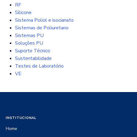
RF
Silicone
Sistema Poliol e isocianato
Sistemas de Poliuretano
Sistemas PU
Soluções PU
Suporte Técnico
Sustentabilidade
Testes de Laboratório
VE
INSTITUCIONAL
Home