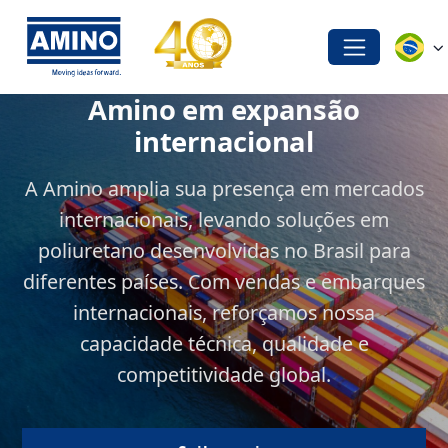
Amino em expansão
A Amino estará presente
internacional
na FEIPUR 2026
A Amino amplia sua presença em mercados
Maior evento da América do Sul no
internacionais, levando soluções em
mercado e poliuretanos, a feira é referência
poliuretano desenvolvidas no Brasil para
na apresentação de soluções inovadoras no
diferentes países. Com vendas e embarques
mercado de PU.
internacionais, reforçamos nossa
capacidade técnica, qualidade e
competitividade global.
Saiba mais