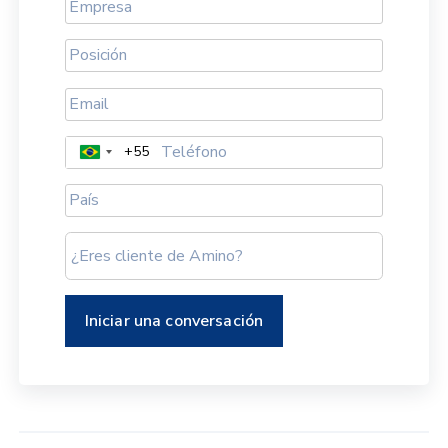
+55
Brazil
+55